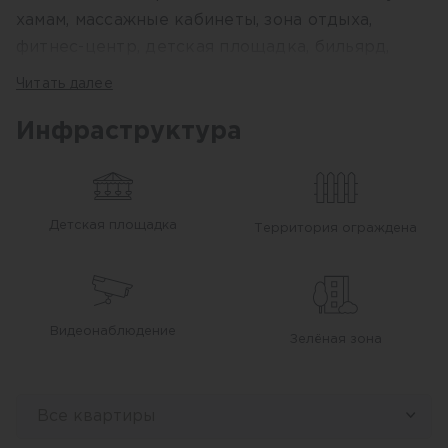
хамам, массажные кабинеты, зона отдыха,
фитнес-центр, детская площадка, бильярд,
боулинг, кинотеатр, игровая комната,
Читать далее
настольный теннис и футбол, комната для
переговоров, декоративные зоны отдыха в
Инфраструктура
саду, декоративные шезлонги и зоны отдыха у
бассейна, открытая и закрытая парковка.
Детская площадка
Территория ограждена
Видеонаблюдение
Зелёная зона
Все квартиры