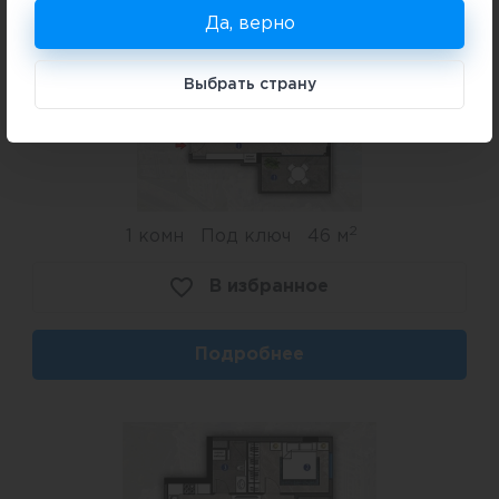
Да, верно
Выбрать страну
2
1 комн
Под ключ
46 м
В избранное
Подробнее